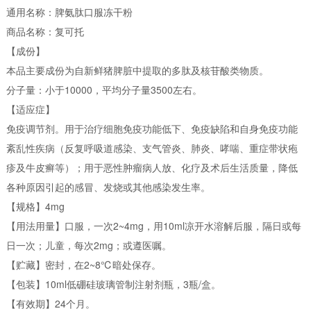
通用名称：脾氨肽口服冻干粉
商品名称：复可托
【成份】
本品主要成份为自新鲜猪脾脏中提取的多肽及核苷酸类物质。
分子量：小于10000，平均分子量3500左右。
【适应症】
免疫调节剂。用于治疗细胞免疫功能低下、免疫缺陷和自身免疫功能
紊乱性疾病（反复呼吸道感染、支气管炎、肺炎、哮喘、重症带状疱
疹及牛皮癣等）；用于恶性肿瘤病人放、化疗及术后生活质量，降低
各种原因引起的感冒、发烧或其他感染发生率。
【规格】4mg
【用法用量】口服，一次2~4mg，用10ml凉开水溶解后服，隔日或每
日一次；儿童，每次2mg；或遵医嘱。
【贮藏】密封，在2~8℃暗处保存。
【包装】10ml低硼硅玻璃管制注射剂瓶，3瓶/盒。
【有效期】24个月。