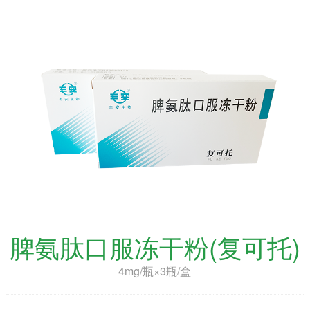
脾氨肽口服冻干粉(复可托)
4mg/瓶×3瓶/盒