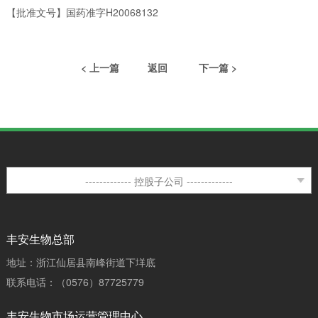
【批准文号】国药准字H20068132
< 上一篇
返回
下一篇 >
丰安生物总部
地址：浙江仙居县南峰街道下垟底
联系电话：（0576）87725779
丰安生物市场运营管理中心